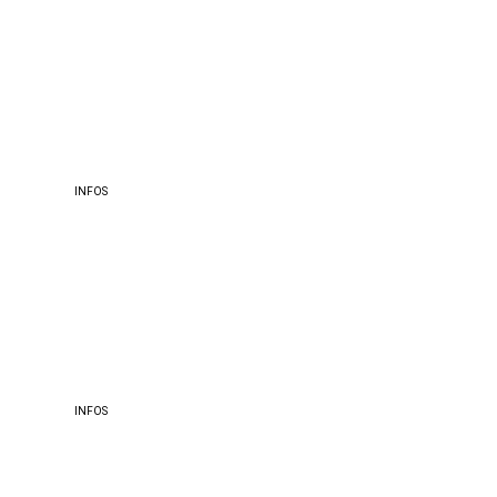
WEINKELLER
INFOS
CIGARREN-LOUNGE
INFOS