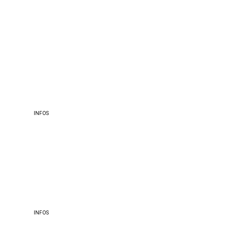
Location
RESTAURANT
INFOS
SAAL
INFOS